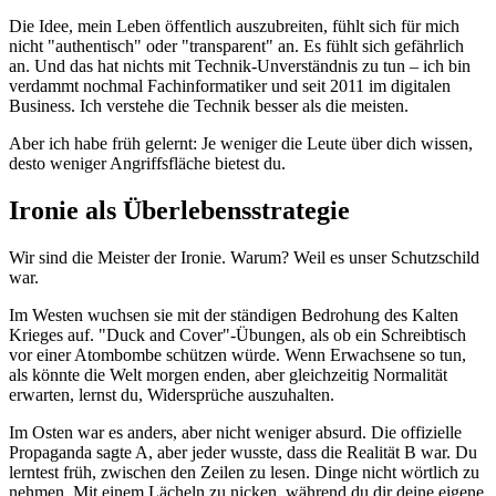
Die Idee, mein Leben öffentlich auszubreiten, fühlt sich für mich
nicht "authentisch" oder "transparent" an. Es fühlt sich gefährlich
an. Und das hat nichts mit Technik-Unverständnis zu tun – ich bin
verdammt nochmal Fachinformatiker und seit 2011 im digitalen
Business. Ich verstehe die Technik besser als die meisten.
Aber ich habe früh gelernt: Je weniger die Leute über dich wissen,
desto weniger Angriffsfläche bietest du.
Ironie als Überlebensstrategie
Wir sind die Meister der Ironie. Warum? Weil es unser Schutzschild
war.
Im Westen wuchsen sie mit der ständigen Bedrohung des Kalten
Krieges auf. "Duck and Cover"-Übungen, als ob ein Schreibtisch
vor einer Atombombe schützen würde. Wenn Erwachsene so tun,
als könnte die Welt morgen enden, aber gleichzeitig Normalität
erwarten, lernst du, Widersprüche auszuhalten.
Im Osten war es anders, aber nicht weniger absurd. Die offizielle
Propaganda sagte A, aber jeder wusste, dass die Realität B war. Du
lerntest früh, zwischen den Zeilen zu lesen. Dinge nicht wörtlich zu
nehmen. Mit einem Lächeln zu nicken, während du dir deine eigene