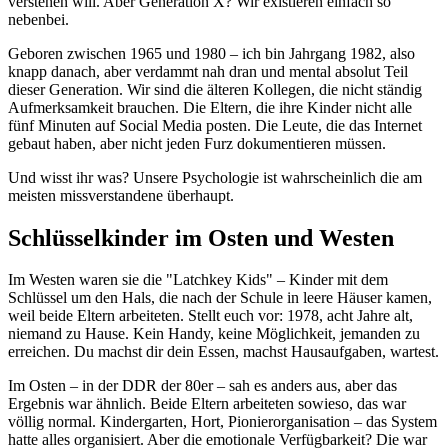
verstehen will. Aber Generation X? Wir existieren einfach so
nebenbei.
Geboren zwischen 1965 und 1980 – ich bin Jahrgang 1982, also
knapp danach, aber verdammt nah dran und mental absolut Teil
dieser Generation. Wir sind die älteren Kollegen, die nicht ständig
Aufmerksamkeit brauchen. Die Eltern, die ihre Kinder nicht alle
fünf Minuten auf Social Media posten. Die Leute, die das Internet
gebaut haben, aber nicht jeden Furz dokumentieren müssen.
Und wisst ihr was? Unsere Psychologie ist wahrscheinlich die am
meisten missverstandene überhaupt.
Schlüsselkinder im Osten und Westen
Im Westen waren sie die "Latchkey Kids" – Kinder mit dem
Schlüssel um den Hals, die nach der Schule in leere Häuser kamen,
weil beide Eltern arbeiteten. Stellt euch vor: 1978, acht Jahre alt,
niemand zu Hause. Kein Handy, keine Möglichkeit, jemanden zu
erreichen. Du machst dir dein Essen, machst Hausaufgaben, wartest.
Im Osten – in der DDR der 80er – sah es anders aus, aber das
Ergebnis war ähnlich. Beide Eltern arbeiteten sowieso, das war
völlig normal. Kindergarten, Hort, Pionierorganisation – das System
hatte alles organisiert. Aber die emotionale Verfügbarkeit? Die war