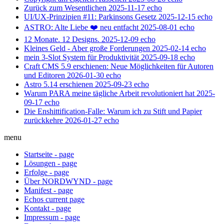
Zurück zum Wesentlichen
2025-11-17
echo
UI/UX-Prinzipien #11: Parkinsons Gesetz
2025-12-15
echo
ASTRO: Alte Liebe ❤️ neu entfacht
2025-08-01
echo
12 Monate. 12 Designs.
2025-12-09
echo
Kleines Geld - Aber große Forderungen
2025-02-14
echo
mein 3-Slot System für Produktivität
2025-09-18
echo
Craft CMS 5.9 erschienen: Neue Möglichkeiten für Autoren
und Editoren
2026-01-30
echo
Astro 5.14 erschienen
2025-09-23
echo
Warum PARA meine tägliche Arbeit revolutioniert hat
2025-
09-17
echo
Die Enshittification-Falle: Warum ich zu Stift und Papier
zurückkehre
2026-01-27
echo
menu
Startseite
-
page
Lösungen
-
page
Erfolge
-
page
Über NORDWYND
-
page
Manifest
-
page
Echos
current
page
Kontakt
-
page
Impressum
-
page