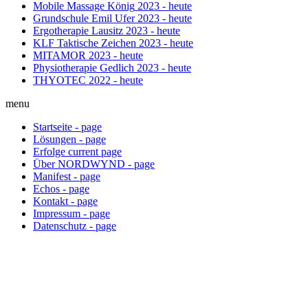
Mobile Massage König
2023 - heute
Grundschule Emil Ufer
2023 - heute
Ergotherapie Lausitz
2023 - heute
KLF Taktische Zeichen
2023 - heute
MITAMOR
2023 - heute
Physiotherapie Gedlich
2023 - heute
THYOTEC
2022 - heute
menu
Startseite
-
page
Lösungen
-
page
Erfolge
current
page
Über NORDWYND
-
page
Manifest
-
page
Echos
-
page
Kontakt
-
page
Impressum
-
page
Datenschutz
-
page