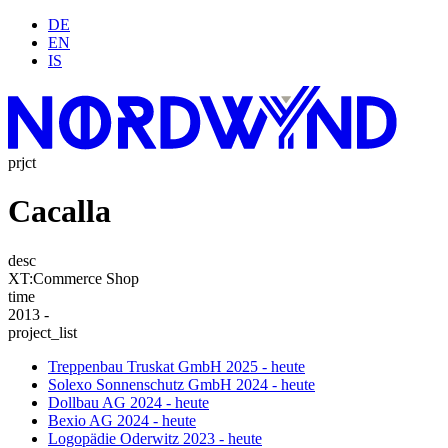
DE
EN
IS
prjct
Cacalla
desc
XT:Commerce Shop
time
2013 -
project_list
Treppenbau Truskat GmbH
2025 - heute
Solexo Sonnenschutz GmbH
2024 - heute
Dollbau AG
2024 - heute
Bexio AG
2024 - heute
Logopädie Oderwitz
2023 - heute