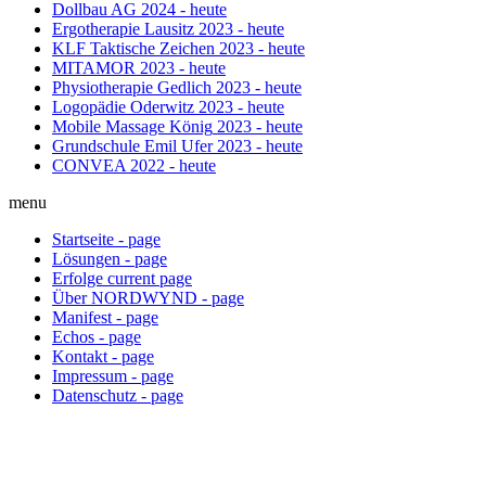
Dollbau AG
2024 - heute
Ergotherapie Lausitz
2023 - heute
KLF Taktische Zeichen
2023 - heute
MITAMOR
2023 - heute
Physiotherapie Gedlich
2023 - heute
Logopädie Oderwitz
2023 - heute
Mobile Massage König
2023 - heute
Grundschule Emil Ufer
2023 - heute
CONVEA
2022 - heute
menu
Startseite
-
page
Lösungen
-
page
Erfolge
current
page
Über NORDWYND
-
page
Manifest
-
page
Echos
-
page
Kontakt
-
page
Impressum
-
page
Datenschutz
-
page